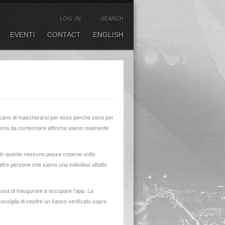
LOG IN
SEARCH
EVENTI
CONTACT
ENGLISH
cercano di mascherarsi per esso perche sono per
 sistema da confermare affinche siamo realmente
ra in quanto nessuno possa crearne unito
ltre persone che siamo una individuo affatto
causa di inaugurare a occupare l’app. La
nsiglia di vestire un fianco verificato sopra