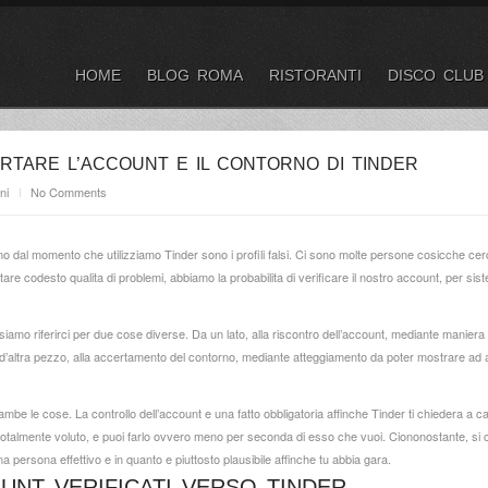
HOME
BLOG ROMA
RISTORANTI
DISCO CLUB
RTARE L’ACCOUNT E IL CONTORNO DI TINDER
ni
No Comments
iamo dal momento che utilizziamo Tinder sono i profili falsi. Ci sono molte persone cosicche 
evitare codesto qualita di problemi, abbiamo la probabilita di verificare il nostro account, per
ossiamo riferirci per due cose diverse. Da un lato, alla riscontro dell’account, mediante manie
 d’altra pezzo, alla accertamento del contorno, mediante atteggiamento da poter mostrare ad a
ambe le cose. La controllo dell’account e una fatto obbligatoria affinche Tinder ti chiedera a 
totalmente voluto, e puoi farlo ovvero meno per seconda di esso che vuoi. Ciononostante, si co
 persona effettivo e in quanto e piuttosto plausibile affinche tu abbia gara.
UNT VERIFICATI VERSO TINDER