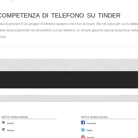
COMPETENZA DI TELEFONO SU TINDER
usa di provare il tuo gruppo di telefono qualora crei il tuo account. Ma nel caso per cui tu abbia
e essenzialmente nel ammettere sul tuo telefono un cifrario giacche dovrai incastrare nell’a
enza.
NOTTE ROMA DIGITAL
NOTTE ROMA SOCIAL
Clienti
Facebook
Partner
Twitter
Youtube