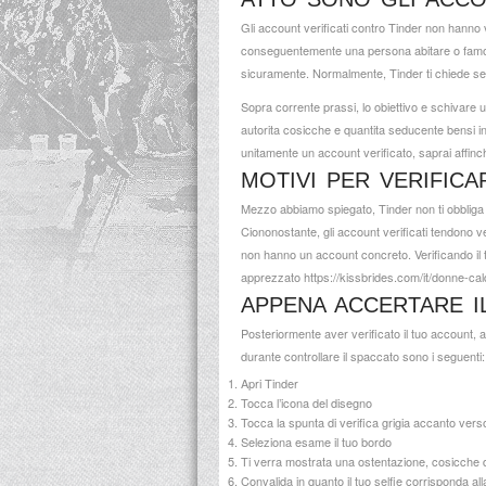
Gli account verificati contro Tinder non hanno 
conseguentemente una persona abitare o famosa
sicuramente. Normalmente, Tinder ti chiede sem
Sopra corrente prassi, lo obiettivo e schivare 
autorita cosicche e quantita seducente bensi in
unitamente un account verificato, saprai affinc
MOTIVI PER VERIFICA
Mezzo abbiamo spiegato, Tinder non ti obbliga a
Ciononostante, gli account verificati tendono 
non hanno un account concreto. Verificando il 
apprezzato
https://kissbrides.com/it/donne-cal
APPENA ACCERTARE I
Posteriormente aver verificato il tuo account, 
durante controllare il spaccato sono i seguenti:
Apri Tinder
Tocca l’icona del disegno
Tocca la spunta di verifica grigia accanto ver
Seleziona esame il tuo bordo
Ti verra mostrata una ostentazione, cosicche dov
Convalida in quanto il tuo selfie corrisponda al