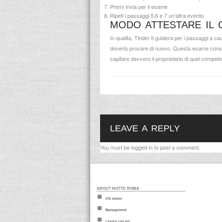
Premi Invia per il esame
Ripeti i passaggi 5,6 e 7 un’altra evento
MODO ATTESTARE IL 
In qualita, Tinder ti guidera per i passaggi a ca
doverlo provare di nuovo. Questa esame consist
capitare davvero il proprietario di quel compet
LEAVE A REPLY
You must be
logged in
to post a comment.
ABOUT NOTTE ROMA
Chi siamo
Management
Lavora con noi