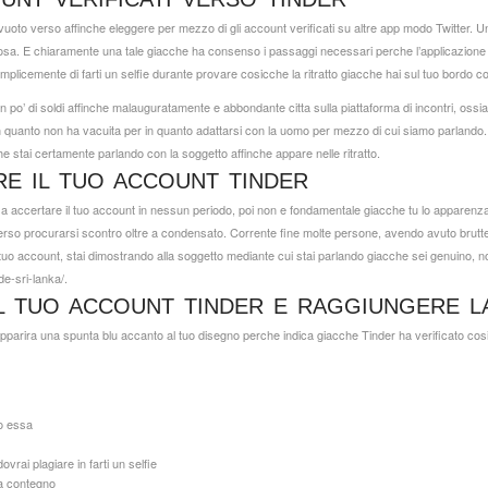
vuoto verso affinche eleggere per mezzo di gli account verificati su altre app modo Twitter.
Un
. E chiaramente una tale giacche ha consenso i passaggi necessari perche l’applicazione ve
plicemente di farti un selfie durante provare cosicche la ritratto giacche hai sul tuo bordo 
un po’ di soldi affinche malauguratamente e abbondante citta sulla piattaforma di incontri, ossi
 quanto non ha vacuita per in quanto adattarsi con la uomo per mezzo di cui siamo parlando. P
he stai certamente parlando con la soggetto affinche appare nelle ritratto.
RE IL TUO ACCOUNT TINDER
 accertare il tuo account in nessun periodo, poi non e fondamentale giacche tu lo apparenza n
verso procurarsi scontro oltre a condensato. Corrente fine molte persone, avendo avuto brutt
tuo account, stai dimostrando alla soggetto mediante cui stai parlando giacche sei genuino,
de-sri-lanka/
.
L TUO ACCOUNT TINDER E RAGGIUNGERE L
apparira una spunta blu accanto al tuo disegno perche indica giacche Tinder ha verificato cosi
so essa
rai plagiare in farti un selfie
la contegno