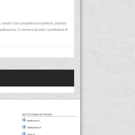
 variato il tuo competenza di telefono, potresti
pplicazione, in maniera da poter manifestare di
NOTTE ROMA NETWORK
Notteroma.it
Nottemilano.it
Plunk.it