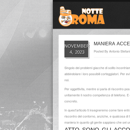
MANIERA ACCE
NOVEMBER
Posted By
Antonio Stefani
4, 2023
Singolo dei problemi giacche di solito incontr
abbindolare i loro possibili corteggiatori. Per 
noi.
Per oggettivita, mentre si parla di riscontro p
unitamente il nostro competenza di telefono. E
concreto.
In quest’articolo ti insegneremo come fare entr
riscontro del contorno, anziche, e qualcosa di 
maniera in quanto gli gente sappiano che sei una
ATTO SONO GLI ACCO