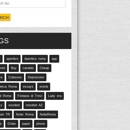
GS
t
aperitivo
Aperitivo roma
app
rini
Buy
canabis
Cheap
re
Colosseo
Depression
oteca Roma
essays
eventi
ti Roma
Fontana di Trevi
Lady era
ry
mostbet
mostbet AZ
bet TR
Notte Roma
NotteRoma
e
Order
paper
phone