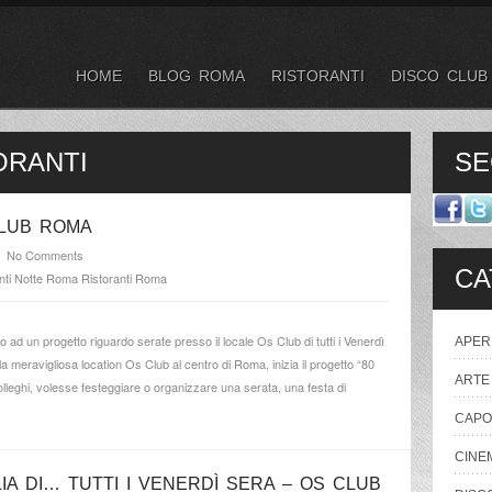
HOME
BLOG ROMA
RISTORANTI
DISCO CLUB
ORANTI
SE
CLUB ROMA
No Comments
CA
ti
Notte Roma
Ristoranti
Roma
ad un progetto riguardo serate presso il locale Os Club di tutti i Venerdì
APERI
meravigliosa location Os Club al centro di Roma, inizia il progetto “80
ARTE
olleghi, volesse festeggiare o organizzare una serata, una festa di
CAP
CINE
IA DI… TUTTI I VENERDÌ SERA – OS CLUB