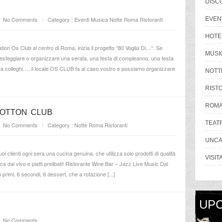
DISC
No Comments
Category :
Eventi
Musica
Notte Roma
Ristoranti
EVEN
HOTE
ion Os Club al centro di Roma, inizia il progetto “80 Voglia Di…“. Se
MUSI
e festeggiare o organizzare una serata, una festa di compleanno, una festa
ra colleghi…. il locale OS CLUB fa al caso vostro e possiamo organizzare
NOTT
RIST
ROM
COTTON CLUB
TEAT
No Comments
Category :
Notte Roma
Ristoranti
UNCA
i clienti ogni sera una cucina genuina, che utilizza solo prodotti di qualità
VISIT
ca dal vivo e piatti prelibati! Ristorante Wine Bar – Jazz Live Music Dal
rimi, 6 secondi, 6 dessert, che a rotazione [...]
UP
No Comments