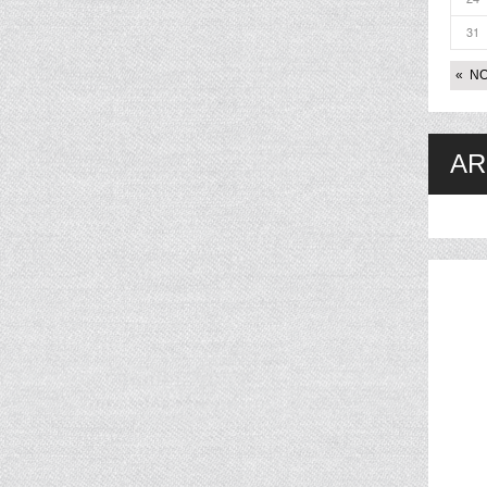
31
« N
AR