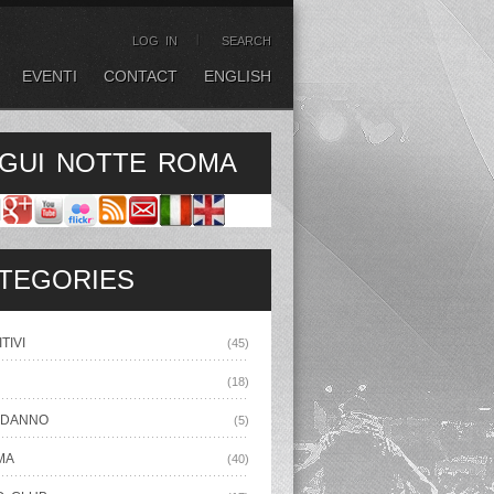
LOG IN
SEARCH
EVENTI
CONTACT
ENGLISH
GUI NOTTE ROMA
TEGORIES
TIVI
(45)
(18)
ODANNO
(5)
MA
(40)