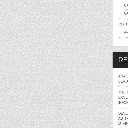
C
G
RIST
AP
RE
ANAL
SERI
THE 
EXCE
INFO
DEVE
AS T
IS A