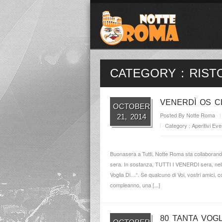
CATEGORY : RIST
VENERDÌ OS 
OCTOBER
Posted By
Notte Roma
21, 2014
Category :
Aperitivi
Even
Buonasera a Tutti, Notte Roma sta collaborando 
sera. In sostanza, TUTTI I VENERDI sera, nella 
Voglia Di…“. Se qualcuno di Voi, vostri amici, c
compleanno, una [...]
80 TANTA VOGL