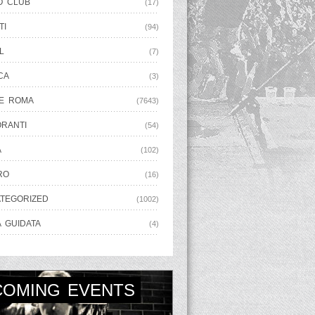
O CLUB
(17)
TI
(94)
L
(7)
CA
(3)
E ROMA
(7643)
ORANTI
(54)
A
(102)
RO
(16)
TEGORIZED
(1002)
A GUIDATA
(4)
COMING EVENTS