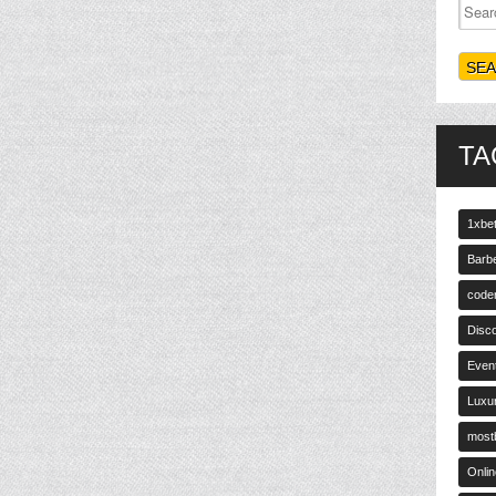
TA
1xbe
Barbe
code
Disc
Even
Luxu
most
Onlin