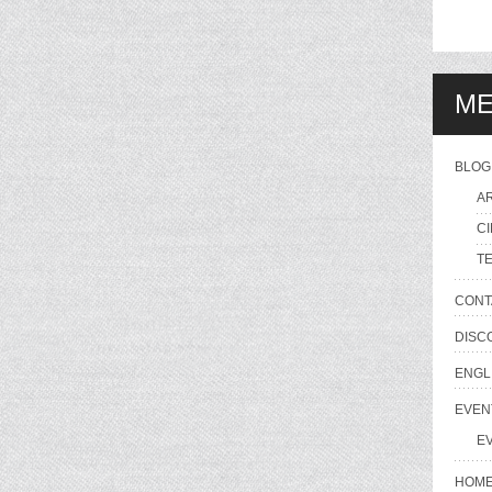
M
BLOG
A
C
T
CONT
DISC
ENGL
EVEN
E
HOM