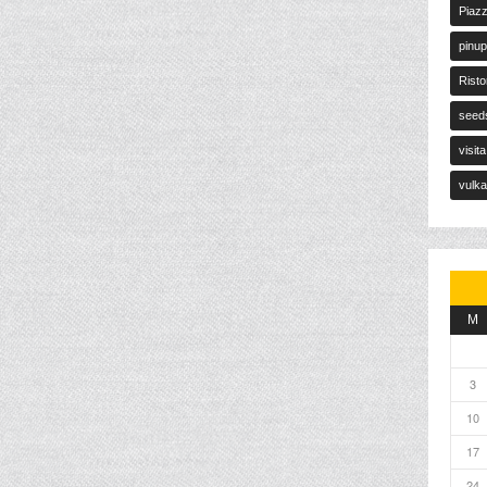
Piaz
pinu
Rist
seed
visit
vulk
M
3
10
17
24