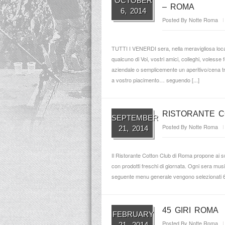
OCTOBER
– ROMA
6, 2014
Posted By
Notte Roma
TUTTI I VENERDI sera, nella meravigliosa locat
qualcuno di Voi, vostri amici, colleghi, voless
aziendale o semplicemente un aperitivo/cena t
a vostro piacimento… seguendo [...]
RISTORANTE 
SEPTEMBER
Posted By
Notte Roma
21, 2014
Il Ristorante Cotton Club di Roma propone ai suo
con prodotti freschi di giornata. Ogni sera musi
seguente menu generale vengono selezionati 6 p
45 GIRI ROMA
FEBRUARY
Posted By
Notte Roma
21, 2014