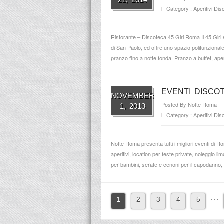
Category :
Aperitivi
Dis
Ristorante – Discoteca 45 Giri Roma Il 45 Giri s
di San Paolo, ed offre uno spazio polifunzionale 
pranzo fino a notte fonda. Pranzo a buffet, aperi
EVENTI DISCO
NOVEMBER
Posted By
Notte Roma
1, 2013
Category :
Aperitivi
Dis
Notte Roma presenta tutti i migliori eventi di Roma,
aperitivi, location per feste private, noleggio l
per bambini, serate e cenoni per il capodanno, s
. . .
1
2
3
4
5