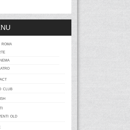
ENU
 ROMA
RTE
INEMA
EATRO
ACT
O CLUB
ISH
TI
VENTI OLD
E