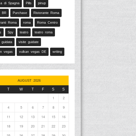
za di Spagna
Pills
pinup
p BR
Purchase
Ristorante Roma
oranti Roma
roma
Roma Centro
s
Spy
teatro
teatro roma
a guidata
visite guidate
an vegas
vulkan vegas DE
writing
AUGUST 2026
T
W
T
F
S
S
1
2
4
5
6
7
8
9
11
12
13
14
15
16
18
19
20
21
22
23
25
26
27
28
29
30