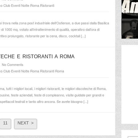
co Club
Eventi
Notte Roma
Ristoranti
i trova nella zona post industriale dell’Ostiense, a due passi dalla Basilica
di 1000 mq, votato all’intrattenimento di qualità, operativo dall’ora di
tivo prolungato, ristorante per la cena, disco, cocktail [...]
TECHE E RISTORANTI A ROMA
No Comments
co Club
Eventi
Notte Roma
Ristoranti
Roma
 tutti i migliori locali, i migliori ristoranti, le migliori discoteche di Roma,
imousine, feste aziendali, feste di compleanno, visite guidate per grandi e
pettacoli teatrali e tanto altro ancora. Se avete bisogno [...]
11
NEXT >