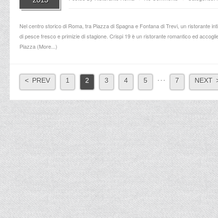
Nel centro storico di Roma, tra Piazza di Spagna e Fontana di Trevi, un ristorante inti
di pesce fresco e primizie di stagione. Crispi 19 è un ristorante romantico ed accogli
Piazza (
More...
)
. . .
< PREV
1
2
3
4
5
7
NEXT 