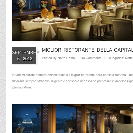
MIGLIOR RISTORANTE DELLA CAPITA
SEPTEMBER
Posted By
Notte Roma
No Comments
Categories:
Nott
6, 2013
In tanti vi sarete sempre chiesti quale è il miglior ristorante della capitale romana. R
ristoranti sempre stracolmi di gente e spesso è necessario prenotare in anticipo (spe
altrime (
More...
)