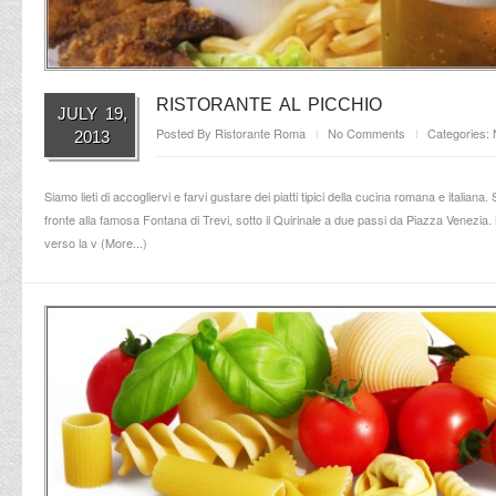
RISTORANTE AL PICCHIO
JULY 19,
Posted By
Ristorante Roma
No Comments
Categories:
2013
Siamo lieti di accogliervi e farvi gustare dei piatti tipici della cucina romana e italian
fronte alla famosa Fontana di Trevi, sotto il Quirinale a due passi da Piazza Venezia
verso la v (
More...
)