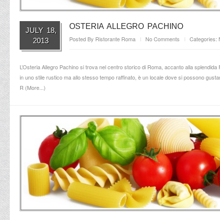
OSTERIA ALLEGRO PACHINO
JULY 18,
Posted By
Ristorante Roma
No Comments
Categories:
2013
L’Osteria Allegro Pachino si trova nel centro storico di Roma, accanto alla splendida 
in uno stile rustico ma allo stesso tempo raffinato, è un locale dove si possono gustar
R (
More...
)