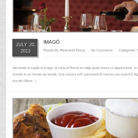
IMAGÒ
JULY 20,
Posted By
Ristorante Roma
No Comments
Categories:
2013
Varcando la soglia di Imàgo, la vista di Roma avvolge quasi fosse un’apparizione, un
ricordo in un mondo da favola. Una musica soft, pavimenti di marmo con inserti in legn
ora del (
More...
)