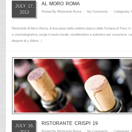
AL MORO ROMA
JULY 17,
Posted By
Ristorante Roma
No Comments
Categories:
2013
Ristorante Al Moro Roma, A due passi dalla celebre piazza della Fontana di Trevi, in u
e cinematografica, sorge il nostro locale, caratteristico e autentico per vocazione. L
dispone di u (
More...
)
RISTORANTE CRISPI 19
JULY 16,
Posted By
Ristorante Roma
No Comments
Categories:
2013