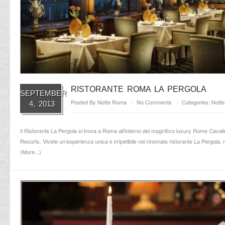
RISTORANTE ROMA LA PERGOLA
SEPTEMBER
Posted By
Notte Roma
No Comments
Categories:
Nott
4, 2013
Il Ristorante La Pergola si trova a Roma all’interno del magnifico luxury Rome Cavali
Resorts. Vivete un’esperienza unica e irripetibile nel rinomato ristorante La Pergola, r
(
More...
)