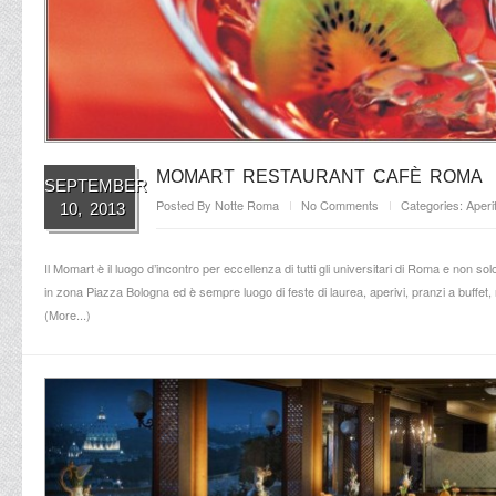
MOMART RESTAURANT CAFÈ ROMA
SEPTEMBER
Posted By
Notte Roma
No Comments
Categories:
Aperit
10, 2013
Il Momart è il luogo d’incontro per eccellenza di tutti gli universitari di Roma e non so
in zona Piazza Bologna ed è sempre luogo di feste di laurea, aperivi, pranzi a buffet,
(
More...
)