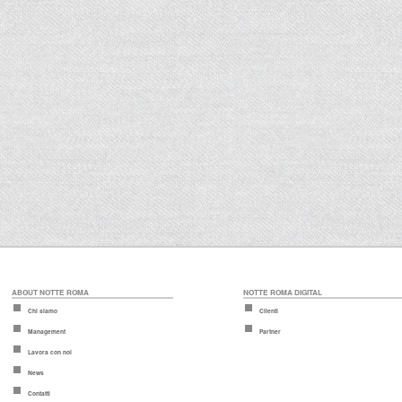
ABOUT NOTTE ROMA
NOTTE ROMA DIGITAL
Chi siamo
Clienti
Management
Partner
Lavora con noi
News
Contatti