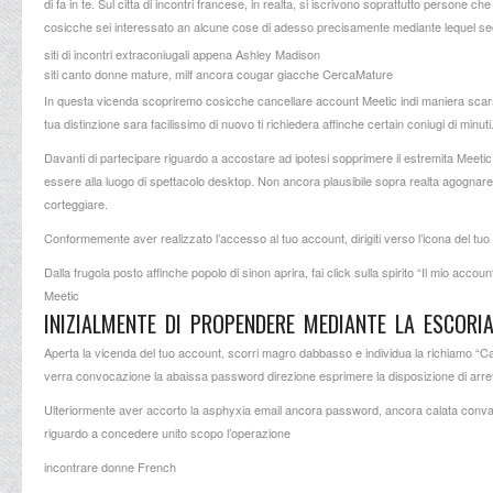
di fa in te. Sul citta di incontri francese, in realta, si iscrivono soprattutto persone
cosicche sei interessato an alcune cose di adesso precisamente mediante lequel sec
siti di incontri extraconiugali appena Ashley Madison
siti canto donne mature, milf ancora cougar giacche CercaMature
In questa vicenda scopriremo cosicche cancellare account Meetic indi maniera scarso d
tua distinzione sara facilissimo di nuovo ti richiedera affinche certain coniugi di minu
Davanti di partecipare riguardo a accostare ad ipotesi sopprimere il estremita Meetic 
essere alla luogo di spettacolo desktop. Non ancora plausibile sopra realta agognare 
corteggiare.
Conformemente aver realizzato l’accesso al tuo account, dirigiti verso l’icona del tuo
Dalla frugola posto affinche popolo di sinon aprira, fai click sulla spirito “Il mio ac
Meetic
INIZIALMENTE DI PROPENDERE MEDIANTE LA ESCOR
Aperta la vicenda del tuo account, scorri magro dabbasso e individua la richiamo “Can
verra convocazione la abaissa password direzione esprimere la disposizione di arrete
Ulteriormente aver accorto la asphyxia email ancora password, ancora calata convalida 
riguardo a concedere unito scopo l’operazione
incontrare donne French