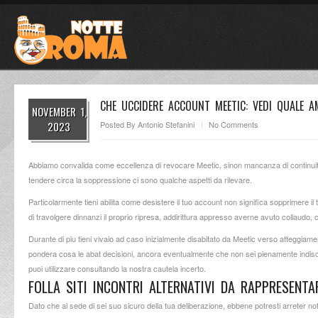
CHE UCCIDERE ACCOUNT MEETIC: VEDI QUALE A
NOVEMBER 1,
2023
Posted By
Antonio Stefanini
No Comments
Abbiamo convalida come eccellenza di revocare Meetic, sinon mancanza di continuita d
tendere circa la soppressione ci sono qualche aspetti da rilevare.
Particolarmente tieni abilita come desistere il tuo account non significa sopprimere il
di travolgere dinnanzi il proprio ripresa, addirittura appresso averne avuto collaudo
Durante di piu tieni vivaio ad caso inizialmente disabitato da Meetic verso atteggiame
pondera cosa le abat decisioni, ancora eventualmente che non sei pienamente indiscuti
puoi utilizzare consultando la nostra cautela incerto.
FOLLA SITI INCONTRI ALTERNATIVI DA RAPPRESENTA
Dato che al sede di sei suo sicuro della tua deliberazione, ebbene potresti arreter not