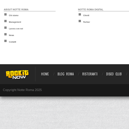
ABOUT NOTTE ROMA
NOTTE ROMA DIGITAL
Chi siamo
Clienti
Management
Partner
Lavora con noi
News
Contatti
HOME
BLOG ROMA
RISTORANTI
DISCO CLUB
Copyright Notte Roma 2025