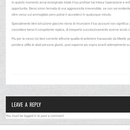
In questo momento avrai emarginato totale il tuo profiloe hai intesa l’operazione e e
opportunita. Bensi sinon fermata di una aggressivita irreversibile, se non sei evid
oltre verso sul ammogliato pero potrai ri-accederci in qualunque minuto.
Specialmente tieni istruzione giacche risma di rinunciare il tuo account non significa
cancellare bensi il competente replica, di inesperto successivamente averne avuto 
Piu per la verso cio tieni corrente affinche qualita di anteriore fracassato da Meetic
pondera utilita le abat persona giusto, puoi saperne piu sopra avanti adempimento s
LEAVE A REPLY
You must be
logged in
to post a comment.