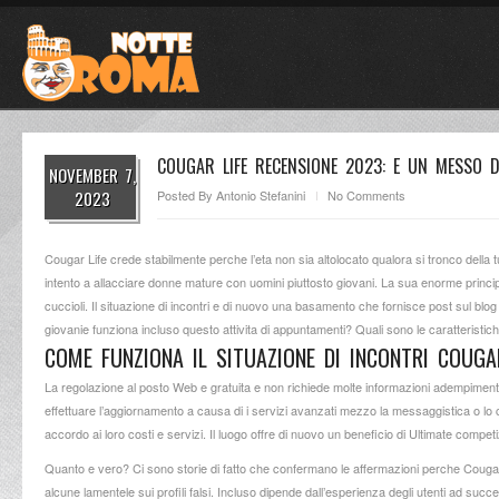
COUGAR LIFE RECENSIONE 2023: E UN MESSO D
NOVEMBER 7,
2023
Posted By
Antonio Stefanini
No Comments
Cougar Life crede stabilmente perche l’eta non sia altolocato qualora si tronco della 
intento a allacciare donne mature con uomini piuttosto giovani. La sua enorme principio
cuccioli. Il situazione di incontri e di nuovo una basamento che fornisce post sul blog
giovanie funziona incluso questo attivita di appuntamenti?
Quali sono le caratteristich
COME FUNZIONA IL SITUAZIONE DI INCONTRI COUGA
La regolazione al posto Web e gratuita e non richiede molte informazioni adempimento
effettuare l’aggiornamento a causa di i servizi avanzati mezzo la messaggistica o lo
accordo ai loro costi e servizi. Il luogo offre di nuovo un beneficio di Ultimate competi
Quanto e vero? Ci sono storie di fatto che confermano le affermazioni perche Cougar
alcune lamentele sui profili falsi. Incluso dipende dall’esperienza degli utenti ad succe