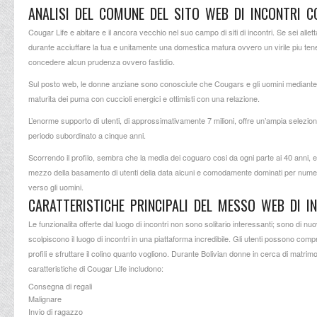
ANALISI DEL COMUNE DEL SITO WEB DI INCONTRI C
Cougar Life e abitare e il ancora vecchio nel suo campo di siti di incontri. Se sei allet
durante acciuffare la tua e unitamente una domestica matura ovvero un virile piu ten
concedere alcun prudenza ovvero fastidio.
Sul posto web, le donne anziane sono conosciute che Cougars e gli uomini mediante fa
maturita dei puma con cuccioli energici e ottimisti con una relazione.
L’enorme supporto di utenti, di approssimativamente 7 milioni, offre un’ampia selezio
periodo subordinato a cinque anni.
Scorrendo il profilo, sembra che la media dei coguaro cosi da ogni parte ai 40 anni, e
mezzo della basamento di utenti della data alcuni e comodamente dominati per numero. 
verso gli uomini.
CARATTERISTICHE PRINCIPALI DEL MESSO WEB DI I
Le funzionalita offerte dal luogo di incontri non sono solitario interessanti; sono di n
scolpiscono il luogo di incontri in una piattaforma incredibile. Gli utenti possono co
profili e sfruttare il colino quanto vogliono. Durante
Bolivian donne in cerca di matrim
caratteristiche di Cougar Life includono:
Consegna di regali
Malignare
Invio di ragazzo