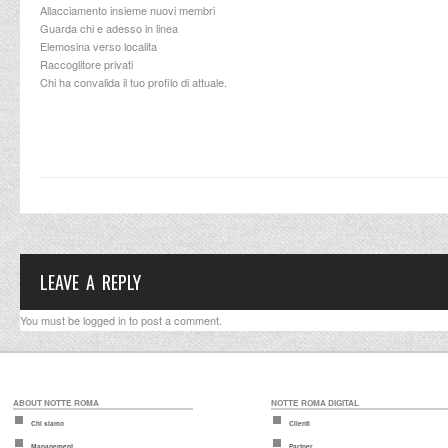
Allacciamento insieme nuovi membri
Guarda chi e adesso in linea
Elemosina verso localita
Raccoglitore privati
Chi ha convalida il tuo profilo di attuale.
LEAVE A REPLY
You must be
logged in
to post a comment.
ABOUT NOTTE ROMA
NOTTE ROMA DIGITAL
Chi siamo
Clienti
Management
Partner