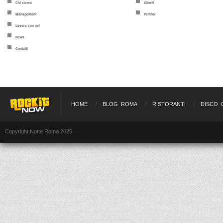
Chi siamo
Clienti
Management
Partner
Lavora con noi
News
Contatti
HOME
BLOG ROMA
RISTORANTI
DISCO 
Copyright Notte Roma 2025