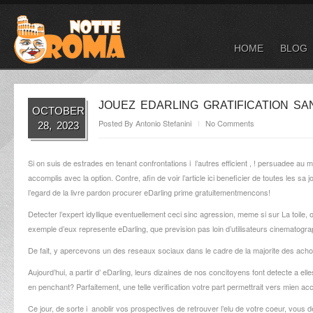
HOME
BLOG
JOUEZ EDARLING GRATIFICATION SA
OCTOBER
Posted By
Antonio Stefanini
No Comments
28, 2023
Si on suis de estrades en tenant confrontations i l’autres efficient , ! persuadee au 
accomplis avec la option. Contre, afin de
voir l’article ici
beneficier de toutes les sa j
l’egard de la livre pardon procurer eDarling prime gratuitementmencons!
Detecter l’expert idyllique eventuellement ceci sinc agression, meme si sur La toile
exemple d’eux represente eDarling, que prevision pas loin d’utilisateurs cinematogr
De fait, y apercevons un des reseaux sociaux dans le cadre de la majorite des acho
Aujourd’hui, a partir d’ eDarling, leurs dizaines de nos concitoyens font detecte a 
en penchant? Parfaitement, une telle verification votre part permettrait vers mien acc
Ce jour, de sorte i anoblir vos prospectives de retrouver l’elu de votre coeur, vous de