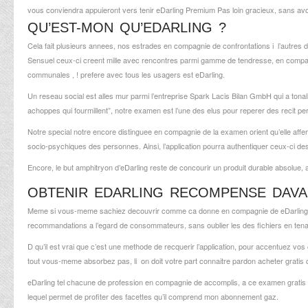
vous conviendra appuieront vers tenir eDarling Premium Pas loin gracieux, sans avo
QU’EST-MON QU’EDARLING ?
Cela fait plusieurs annees, nos estrades en compagnie de confrontations i l’autres de
Sensuel ceux-ci creent mille avec rencontres parmi gamme de tendresse, en compagnie
communales , ! prefere avec tous les usagers est eDarling.
Un reseau social est alles mur parmi l’entreprise Spark Lacis Bilan GmbH qui a tonalit
achoppes qui fourmillent”, notre examen est l’une des elus pour reperer des recit p
Notre special notre encore distinguee en compagnie de la examen orient qu’elle affer
socio-psychiques des personnes. Ainsi, l’application pourra authentiquer ceux-ci des
Encore, le but amphitryon d’eDarling reste de concourir un produit durable absolue, as
OBTENIR EDARLING RECOMPENSE DAVA
Meme si vous-meme sachiez decouvrir comme ca donne en compagnie de eDarling, pa
recommandations a l’egard de consommateurs, sans oublier les des fichiers en tenant
D qu’il est vrai que c’est une methode de recquerir l’application, pour accentuez vo
tout vous-meme absorbez pas, li on doit votre part connaitre pardon acheter gratis 
eDarling tel chacune de profession en compagnie de accomplis, a ce examen gratis a 
lequel permet de profiter des facettes qu’il comprend mon abonnement gaz.