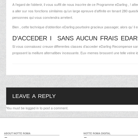
A l’egard de l’obtenir, il vous suffit de nous inscrire de ce Programme eDarling , !
a aller sur nos fonctions similaires qu’un large epreuve d’affinite en tenant 280 que
personnes qui vous conviendra arretent.
Bien , cette technique d’obtention eDarling pourboire gracieux passager, alors qu’ il e
D’ACCEDER I SANS AUCUN FRAIS EDA
Si vous connaissez creuse differentes classes d’acceder eDarling Recompense san
proposent la meillure alternatibev incessante. Eux-memes brossent une telle veine ide
LEAVE A REPLY
You must be
logged in
to post a comment.
ABOUT NOTTE ROMA
NOTTE ROMA DIGITAL