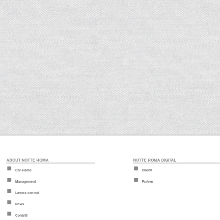
ABOUT NOTTE ROMA
NOTTE ROMA DIGITAL
Chi siamo
Clienti
Management
Partner
Lavora con noi
News
Contatti