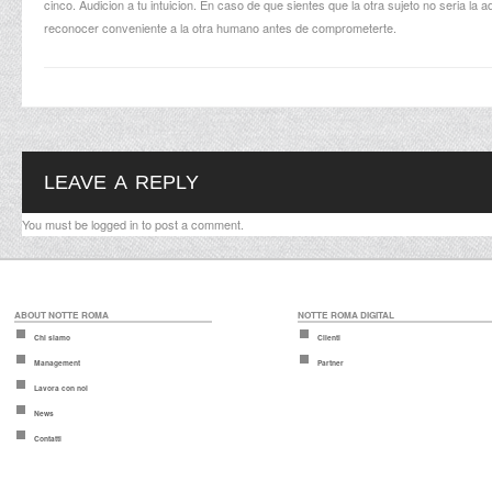
cinco. Audicion a tu intuicion. En caso de que sientes que la otra sujeto no seri­a la 
reconocer conveniente a la otra humano antes de comprometerte.
LEAVE A REPLY
You must be
logged in
to post a comment.
ABOUT NOTTE ROMA
NOTTE ROMA DIGITAL
Chi siamo
Clienti
Management
Partner
Lavora con noi
News
Contatti