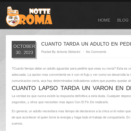
HOME
BLOG
CUANTO TARDA UN ADULTO EN PEDI
OCTOBER
Posted By
Antonio Stefanini
No Comments
30, 2023
?Cuanto tiempo debe un adulto aguardar para pedirte que seas su novia? Esta es u
adecuada. La opcion mas conveniente es ir con el flujo y ver como se desarrolla la
comunicacion seria, aca hay determinados indicadores sobre que puedes quedar at
CUANTO LAPSO TARDA UN VARON EN D
La verdad es que nunca existe la respuesta definitiva a esta duda. Cualquier depend
segundos, y otros que necesitan mas lapso Con El Fin De realizarlo.
En general, un adulto necesitara mas tiempo de declararse a la chica si el notan qu
de que acontecer el quien tome la energia y haga todo el trabajo de conquistarla. 
suenos.