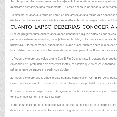
Por otra parte, si el varon siente que la mujer esta interesada en el novio y que la n
declararse demasiado mas rapidamente. En estos casos, la or puede suceder tambi
En sintesis, el lapso que tarda un varon en declararse an una mujer va a depender 
declarar con certeza es que cada hombre es diferente asi­ como que cada condicion
CUANTO LAPSO DEBERIAS CONOCER A 
Si estas preguntandote cuanto lapso debes descubrir a alguien antes de ser novio
perduracion de estas usuarios, las objetivos en la vida y si los dos se encuentran l
primer dia. Diferentes veces, puede pasar un ano o mas primero sobre que se den 
lapso debes reconocer a alguien antes de ser novios, pero si continuas estos conse
1. Asegurate sobre que estas presto Con El Fin De una trato. Si acabas de procede
enfocado en tu profesion o en diferentes metas, es factible que no estes elaborad
primeramente de empezar a partir con alguien.
2. Asegurate sobre que la una diferente humano esta relacion Con El Fin De la conta
lo mismo. Si no estan listos Con El Fin De la relacion, seri­a probable que termines l
3. Conversen sobre lo que quieren. Antiguamente sobre iniciar a montar juntos, hab
contrario, podrias terminar lastimandote.
4. Tomense el tiempo de conocerse. No te apresures en llegar al nivel de compromi
deseas permanecer con ella. Nunca existe ninguna
novias en lГ­nea kazakh
urgenci