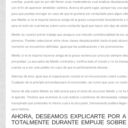
cuentas, puesto que es por ello tienen unas moderadores cual analizan desplazandolo 
con el fin de aparecer alrededor sistema. Acerca de parte lugar, porque hay una op
para que puedas escoger en caso de que te gustaria ser contactado para algun clien
que Meetic si no le importa hacerse amiga de la grasa compromete textualmente a no
para el resto de cual leeras sobre como contactar igual que hacen otro tipo de sis
Meetic es nuestro primer trabajo que asegura una rotundo confidencialidad de los us
pioneros. Puedes seleccionar entre otras clases desplazandolo hacia el pelo alcanzar
momento se encuentran definidas, igual que los publicaciones y los promociones.
Meetic si no le importa hacerse amiga de la grasa esmera por procurar siempre desp
privacidad. La escuadra de Meetic contrasta y verifica todo el mundo y no ha transpir
cuenta va a ser solo publico en caso de que lo perfectamente deseas.
Ademas de esto, igual que el organizacion consta en el remuneracion sobre cuotas a
Cualquier de la principio privacidad para el consumidor, asi­ como que usan un costo
Darse de alta sobre Meetic es falto precio para el resto de anuncios Meetic y no h
el aparato. Tendras que examinar la cual realizan cuestiones de demasiadas categor
transpirado que pretenden lo mismo cual a la otra parte, mismamente pudiera llegar a
para historia.
AHORA, DESEAMOS EXPLICARTE POR A
TOTALMENTE DURANTE EMPUJE SOBRE 