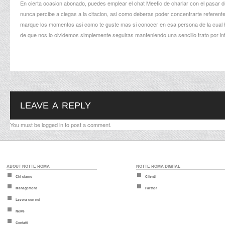
En cierta ocasion abonado, puedes emplear el chat Meetic de charlar con el pasar del
nunca percibe a ciegas a la citacion, asi­ como deberas poder concentrarte referente
marque los momentos asi­ como te guste mas si conocer en esa persona de la cual h
de que nos lo olvidemos simplemente seguiras manteniendo una sencillo trato por i
LEAVE A REPLY
You must be
logged in
to post a comment.
ABOUT NOTTE ROMA
NOTTE ROMA DIGITAL
Chi siamo
Clienti
Management
Partner
Lavora con noi
News
Contatti