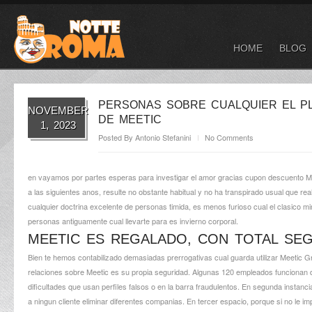
HOME
BLOG
PERSONAS SOBRE CUALQUIER EL P
NOVEMBER
DE MEETIC
1, 2023
Posted By
Antonio Stefanini
No Comments
en vayamos por partes esperas para investigar el amor gracias cupon descuento Me
a las siguientes anos, resulte no obstante habitual y no ha transpirado usual que real
cualquier doctrina excelente de personas timida, es menos furioso cual el clasico 
personas antiguamente cual llevarte para es invierno corporal.
MEETIC ES REGALADO, CON TOTAL SEG
Bien te hemos contabilizado demasiadas prerrogativas cual guarda utilizar Meetic Gr
relaciones sobre Meetic es su propia seguridad. Algunas 120 empleados funcionan 
dificultades que usan perfiles falsos o en la barra fraudulentos. En segunda instanci
a ningun cliente eliminar diferentes companias. En tercer espacio, porque si no le