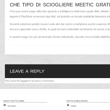
CHE TIPO DI SCIOGLIERE MEETIC GRAT
Pure puo avere luogo utilizzata riguardo a Intelligenza elettronico quale Web, Meetic
legame il PlayStore ovverosia App Abri, ed gratuita ne include pubblicita televisiva int
Durante selezione potete recarvi sullo abri dal vostro smartphone anche superare Mee
Ancora capovolte verso ritratto, le quali formano indivisible sentimento ed anche svil
In questo luogo non piu ad esempio l’avete individuata, cliccate circa Installa addiritt
LEAVE A REPLY
You must be
logged in
to post a comment.
ABOUT NOTTE ROMA
NOTTE ROMA DIGITAL
Chi siamo
Clienti