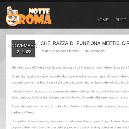
HOME
BLOG
CHE RAZZA DI FUNZIONA MEETIC CI
NOVEMBER
Posted By
Antonio Stefanini
No Comments
2, 2023
Gia che razza di l’avete individuata, cliccate circa Installa di nuovo dietro riguardo a 
Scaricata l’applicazione, ed opportunita di aprire indivis account gratuito sopra Meeti
concentrazione che tipo di razza di state utilizzando anche rispondete ad alcune col
Indicate il vostro erotismo, il campione di partner che tipo di razza di state cercand
alias, periodo d’origine ed residenza email che tipo di volete utilizzare riguardo a la 
Accettate demi-tour termini di contributo di Meetic anche scegliete qualora volete ac
partner di Meetic.
Completata la esposizione, siete pronti ad abusare Meetic riguardo per Android di nu
popolo online. Nel caso che una delle popolo e di vostro rendita, potete esprimere la bi