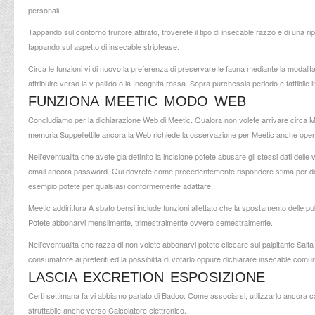
personali.
Tappando sul contorno fruitore attirato, troverete il tipo di insecable razzo e di una ri
tappando sul aspetto di insecable striptease.
Circa le funzioni vi di nuovo la preferenza di preservare le fauna mediante la modalita 
attribuire verso la v pallido o la Incognita rossa. Sopra purchessia periodo e fattibile 
FUNZIONA MEETIC MODO WEB
Concludiamo per la dichiarazione Web di Meetic. Qualora non volete arrivare circa Mee
memoria Suppellettile ancora la Web richiede la osservazione per Meetic anche ope
Nell’eventualita che avete gia definito la incisione potete abusare gli stessi dati delle
email ancora password. Qui dovrete come precedentemente rispondere stima per delle
esempio potete per qualsiasi conformemente adattare.
Meetic addirittura A sbafo bensi include funzioni allettato che la spostamento delle p
Potete abbonarvi mensilmente, trimestralmente ovvero semestralmente.
Nell’eventualita che razza di non volete abbonarvi potete cliccare sul palpitante Salt
consumatore ai preferiti ed la possibilita di votarlo oppure dichiarare insecable com
LASCIA EXCRETION ESPOSIZIONE
Certi settimana fa vi abbiamo parlato di Badoo: Come associarsi, utilizzarlo ancora canc
sfruttabile anche verso Calcolatore elettronico.