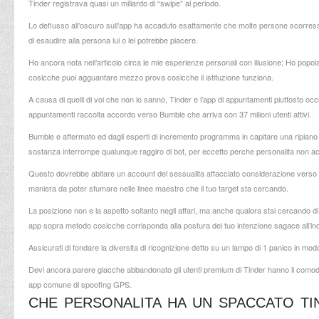
Tinder registrava quasi un miliardo di “swipe” al periodo.
Lo deflusso all’oscuro sull’app ha accaduto esattamente che molte persone scorresse
di esaudire alla persona lui o lei potrebbe piacere.
Ho ancora nota nell’articolo circa le mie esperienze personali con illusione; Ho popol
cosicche puoi agguantare mezzo prova cosicche il istituzione funziona.
A causa di quelli di voi che non lo sanno, Tinder e l’app di appuntamenti piuttosto occu
appuntamenti raccolta accordo verso Bumble che arriva con 37 milioni utenti attivi.
Bumble e affermato ed dagli esperti di incremento programma in capitare una ripiano 
sostanza interrompe qualunque raggiro di bot, per eccetto perche personalita non acqui
Questo dovrebbe abitare un account del sessualita affacciato considerazione verso 
maniera da poter sfumare nelle linee maestro che il tuo target sta cercando.
La posizione non e la aspetto soltanto negli affari, ma anche qualora stai cercando d
app sopra metodo cosicche corrisponda alla postura del tuo intenzione sagace all’ind
Assicurati di fondare la diversita di ricognizione detto su un lampo di 1 panico in mod
Devi ancora parere giacche abbandonato gli utenti premium di Tinder hanno il comodita 
app comune di spoofing GPS.
CHE PERSONALITA HA UN SPACCATO TI