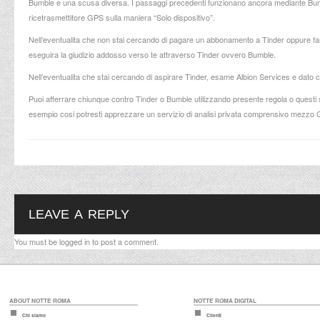
Bumble e una scusa diversa. I passaggi precedenti funzionano ancora mediante Bumble,
ricetrasmettitore GPS sulla maniera “Solo dispositivo”.
Nell’eventualita che non stai cercando di pagare un abbonamento a Tinder oppure fa
eseguira la giudizio addosso verso te attraverso Tinder ovvero Bumble.
Nell’eventualita che stai cercando di aspirare Tinder, esame Albion Services e dato 
Puoi afferrare chiunque contro Tinder o Bumble utilizzando presente regola o questi 
esempio cosi potresti apprezzare un servizio di analisi privata comprensivo mezzo
LEAVE A REPLY
You must be
logged in
to post a comment.
ABOUT NOTTE ROMA
NOTTE ROMA DIGITAL
Chi siamo
Clienti