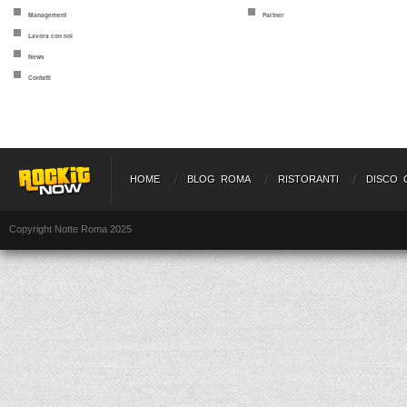
Management
Partner
Lavora con noi
News
Contatti
HOME
BLOG ROMA
RISTORANTI
DISCO 
Copyright Notte Roma 2025