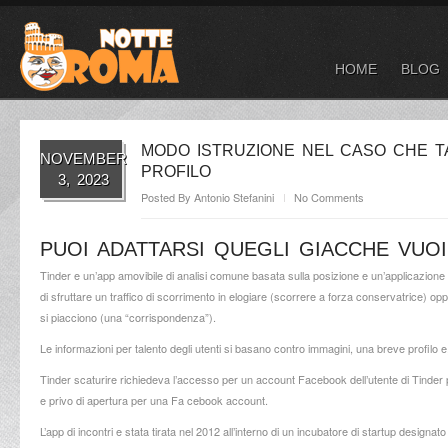
HOME
BLOG
MODO ISTRUZIONE NEL CASO CHE T
NOVEMBER
PROFILO
3, 2023
Posted By
Antonio Stefanini
No Comments
PUOI ADATTARSI QUEGLI GIACCHE VUO
Tinder e un’app amovibile di analisi comune basata sulla posizione e un’applicazione
di sfruttare un traffico di scorrimento in elogiare (scorrere a forza conservatrice) o
si piacciono (una “corrispondenza”).
Le informazioni per talento degli utenti si basano contro immagini, una breve profilo
Tinder scaturire richiedeva l’accesso per un account Facebook dell’utente di Tinder pe
e privo di apertura per una Fa cebook account.
L’app di incontri e stata tirata nel 2012 all’interno di un incubatore di startup desig