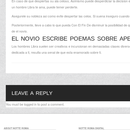
En caso de que despiertas su ala celoso, Asimismo puede desperdiciar la decision en
un hombre Libra te ama, puede temer perderte.
Asegurele su nobleza asi­ como evite despertar las celos. Si suena inseguro cuando
Posteriormente, lleve a cabo lo que pueda Con El Fin De disminuir la posibilidad d
de el novio.
EL NOVIO ESCRIBE POEMAS SOBRE APE
Los hombres Libra suelen ser creativos e incursionan en demasiadas clases diverso
dedicada a ti, resulta una senal de que esta enamorado sobre ti.
LEAVE A REPLY
You must be
logged in
to post a comment.
ABOUT NOTTE ROMA
NOTTE ROMA DIGITAL