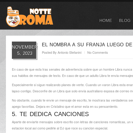
HOME
BLOG
EL NOMBRA A SU FRANJA LUEGO DE 
NOVEMBER
Posted By
Antonio Stefanini
No Comments
5, 2023
En caso de que esta tras senales de advertencia sobre que un hombre Libra nunca e
sus habitos de mensajes de texto. En caso de que un adulto Libra te envia mensaje
Especialmente si sigue realizando planes de verte. Cuando un varon Libra esta ena
lapso contigo. Desconfie de un Libra que solo envia
australiano esposa de correo
me
No obstante, cuando te envie un mensaje de escrito, te mostrara las verdaderos sen
apego favoritas. Dejara en Cristalino que el amor esta en su pensamiento.
5. TE DEDICA CANCIONES
Aparte de enviarte mensajes sobre escrito con letras de canciones romanticas, un v
estacion local asi­ como pedirle al DJ que roce su cancion especial.