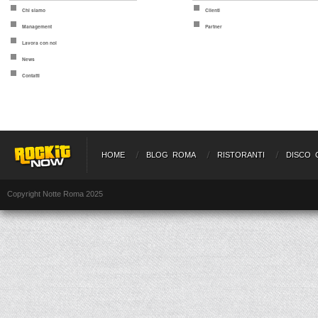
Chi siamo
Clienti
Management
Partner
Lavora con noi
News
Contatti
HOME
BLOG ROMA
RISTORANTI
DISCO 
Copyright Notte Roma 2025