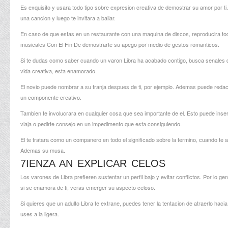
Es exquisito y usara todo tipo sobre expresion creativa de demostrar su amor por ti
una cancion y luego te invitara a bailar.
En caso de que estas en un restaurante con una maquina de discos, reproducira toda
musicales Con El Fin De demostrarte su apego por medio de gestos romanticos.
Si te dudas como saber cuando un varon Libra ha acabado contigo, busca senales de
vida creativa, esta enamorado.
El novio puede nombrar a su franja despues de ti, por ejemplo. Ademas puede redac
un componente creativo.
Tambien te involucrara en cualquier cosa que sea importante de el. Esto puede inserta
viaja o pedirte consejo en un impedimento que esta consiguiendo.
El te tratara como un companero en todo el significado sobre la termino, cuando te
Ademas su musa.
7IENZA AN EXPLICAR CELOS
Los varones de Libra prefieren sustentar un perfil bajo y evitar conflictos. Por lo
si se enamora de ti, veras emerger su aspecto celoso.
Si quieres que un adulto Libra te extrane, puedes tener la tentacion de atraerlo haci
uses a la ligera.