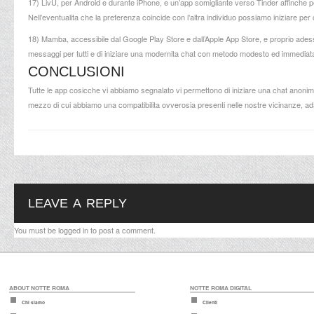
17) LivU, per Android e durante iPhone, e un’app somigliante verso Tinder affinche p
Nell’eventualita che la preferenza coincide con l’altra individuo possiamo iniziare per 
18) Mamba, accessibile dal Google Play Store e dall’Apple App Store, e proprio ade
messaggi per tutti e di iniziare una modernita chat con metodo modesto ed immediata,
CONCLUSIONI
Tutte le app cosicche vi abbiamo segnalato vi permettono di iniziare una chat anon
mezzo di cui abbiamo una compatibilita ovverosia presenti nelle nostre vicinanze, ad
LEAVE A REPLY
You must be
logged in
to post a comment.
ABOUT NOTTE ROMA
NOTTE ROMA DIGITAL
Chi siamo
Clienti