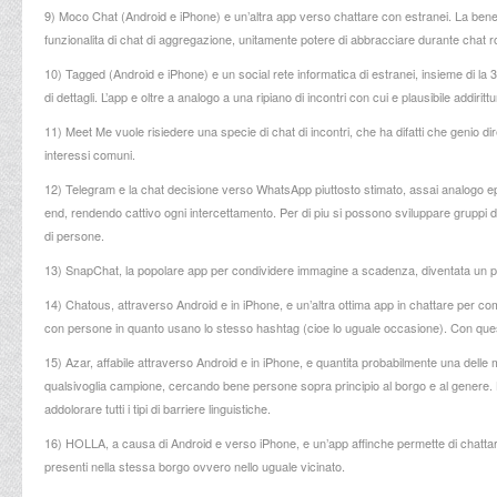
9) Moco Chat (Android e iPhone) e un’altra app verso chattare con estranei. La bene b
funzionalita di chat di aggregazione, unitamente potere di abbracciare durante chat r
10) Tagged (Android e iPhone) e un social rete informatica di estranei, insieme di la 30 
di dettagli. L’app e oltre a analogo a una ripiano di incontri con cui e plausibile addiri
11) Meet Me vuole risiedere una specie di chat di incontri, che ha difatti che genio d
interessi comuni.
12) Telegram e la chat decisione verso WhatsApp piuttosto stimato, assai analogo eppu
end, rendendo cattivo ogni intercettamento. Per di piu si possono sviluppare gruppi d
di persone.
13) SnapChat, la popolare app per condividere immagine a scadenza, diventata un po’
14) Chatous, attraverso Android e in iPhone, e un’altra ottima app in chattare per
con persone in quanto usano lo stesso hashtag (cioe lo uguale occasione). Con quest’
15) Azar, affabile attraverso Android e in iPhone, e quantita probabilmente una delle m
qualsivoglia campione, cercando bene persone sopra principio al borgo e al genere. L’a
addolorare tutti i tipi di barriere linguistiche.
16) HOLLA, a causa di Android e verso iPhone, e un’app affinche permette di chattar
presenti nella stessa borgo ovvero nello uguale vicinato.