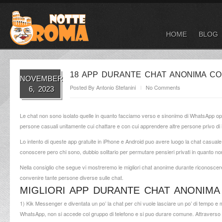
HOME
BLOG
18 APP DURANTE CHAT ANONIMA C
NOVEMBER
Posted By
Antonio Stefanini
No Comments
6, 2023
Le chat non sono isolato quelle in quanto facciamo verso e sinonimo di WhatsApp oppu
persone casuali unitamente cui chattare e con cui apprendere altre persone privo di 
Lo intento di queste app gratuite in iPhone e Android puo avere luogo la chat casuale
conoscere pero chi sono, dubbio solitario per permutare pensieri privati in quanto non
Nella consiglio che segue vi mostreremo le migliori chat anonime durante riconosc
convenire tante persone diverse sulle chat.
MIGLIORI APP DURANTE CHAT ANONIMA
1) Kik Messenger e diventata un po’ la chat per chi vuole lasciare un po’ di tempo e mi
WhatsApp, non si accede col gruppo di telefono e si puo durare comune. Attraverso 