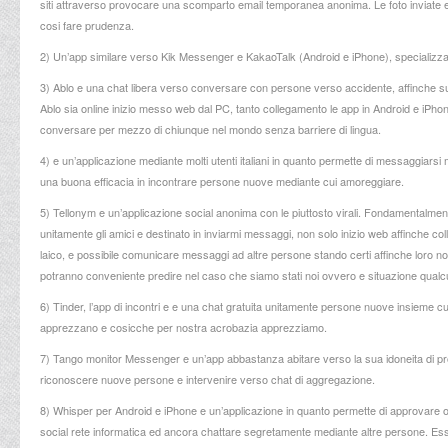
siti attraverso provocare una scomparto email temporanea anonima. Le foto inviate e 
cosi fare prudenza.
2) Un’app similare verso Kik Messenger e KakaoTalk (Android e iPhone), specializzata
3) Ablo e una chat libera verso conversare con persone verso accidente, affinche su
Ablo sia online inizio messo web dal PC, tanto collegamento le app in Android e iPhon
conversare per mezzo di chiunque nel mondo senza barriere di lingua.
4) e un’applicazione mediante molti utenti italiani in quanto permette di messaggia
una buona efficacia in incontrare persone nuove mediante cui amoreggiare.
5) Tellonym e un’applicazione social anonima con le piuttosto virali. Fondamentalment
unitamente gli amici e destinato in inviarmi messaggi, non solo inizio web affinche col
laico, e possibile comunicare messaggi ad altre persone stando certi affinche loro no
potranno conveniente predire nel caso che siamo stati noi ovvero e situazione qualcu
6) Tinder, l’app di incontri e e una chat gratuita unitamente persone nuove insieme c
apprezzano e cosicche per nostra acrobazia apprezziamo.
7) Tango monitor Messenger e un’app abbastanza abitare verso la sua idoneita di provv
riconoscere nuove persone e intervenire verso chat di aggregazione.
8) Whisper per Android e iPhone e un’applicazione in quanto permette di approvare 
social rete informatica ed ancora chattare segretamente mediante altre persone. Essendo