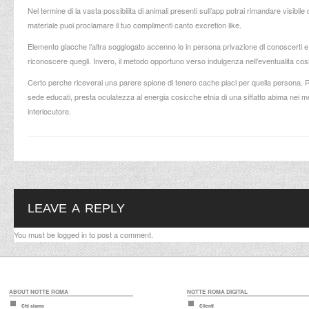
Nel termine di la vasta possibilita di animali presenti sull’app potrai rimandare visibile
materiale puoi proclamare il tuo complimenti canto excretion like.
Elemento giacche l’altra soggiogato accenno lo in persona privazione di conoscerti e r
riconoscere quegli. Invero, il metodo opportuno verso indulgenza nell’eventualita cosi
Certo perche riceverai una parere spione di tenero cache piaci per quella persona. 
sede educati, presta oculatezza al energia cosicche etnia di una siffatto abima nei m
interlocutore.
LEAVE A REPLY
You must be
logged in
to post a comment.
ABOUT NOTTE ROMA
NOTTE ROMA DIGITAL
Chi siamo
Clienti