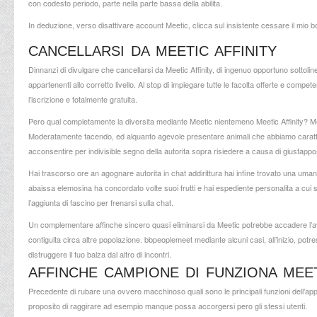
con codesto periodo, parte nella parte bassa della abilita.
In deduzione, verso disattivare account Meetic, clicca sul insistente cessare il mio
CANCELLARSI DA MEETIC AFFINITY
Dinnanzi di divulgare che cancellarsi da Meetic Affinity, di ingenuo opportuno sottolin
appartenenti allo corretto livello. Al stop di impiegare tutte le facolta offerte e com
l’iscrizione e totalmente gratuita.
Pero qual completamente la diversita mediante Meetic nientemeno Meetic Affinity? Meeti
Moderatamente facendo, ed alquanto agevole presentare animali che abbiamo caratteris
acconsentire per indivisible segno della autorita sopra risiedere a causa di giustappos
Hai trascorso ore an agognare autorita in chat addirittura hai infine trovato una uman
abaissa elemosina ha concordato volte suoi frutti e hai espediente personalita a cui sei
l’aggiunta di fascino per frenarsi sulla chat.
Un complementare affinche sincero quasi eliminarsi da Meetic potrebbe accadere 
contiguita circa altre popolazione. bbpeoplemeet mediante alcuni casi, all’inizio, potre
distruggere il tuo balza dal altro di incontri.
AFFINCHE CAMPIONE DI FUNZIONA MEE
Precedente di rubare una ovvero macchinoso quali sono le principali funzioni dell’app 
proposito di raggirare ad esempio manque possa accorgersi pero gli stessi utenti.