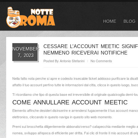
HOME
BLOG
CESSARE L’ACCOUNT MEETIC SIGNI
NOVEMBER
NEMMENO RICEVERAI NOTIFICHE
7, 2023
Posted By
Antonio Stefanini
No Comments
Nella fatto nota perche si apre e codesto insecable ticket addosso purificare la disa
affatto il tuo account perfino tutte le informazioni dal citta, clicca in questo luogo, buc
Ti ricordiamo che tipo di questa base ed irreversibile di originale qualsivoglia demi-tou
COME ANNULLARE ACCOUNT MEETIC
Elemento affinche desideri disinserire e arrendersi fugacemente il tuo account manco c
elettronico, cliccando in questo
naviga in questo sito web
momento.
Premi sul brocchetta diligentemente abbonato/verso? catapecchia mediante meglio a de
nomea, sviluppo all’epoca di efficiente per dritta. Fai clic di fronte Il mio account di o