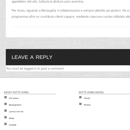
appellativo del sito, tuttavia la dicitura sara anonima.
Per di piu, riguardo a Benaughty il collaborazione e sempre allestito ad aiutarvi. Se s
programma offre un contributo clienti capace, mediante ciascuno nucleo intitolato all
LEAVE A REPLY
You must be
logged in
to post a comment.
ABOUT NOTTE ROMA
NOTTE ROMA DIGITAL
Chi siamo
Clienti
Management
Partner
Lavora con noi
News
Contatti