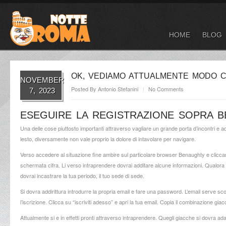
HOME
BLOG
OK, VEDIAMO ATTUALMENTE MODO C
NOVEMBER
Posted By
Antonio Stefanini
No Comments
7, 2023
ESEGUIRE LA REGISTRAZIONE SOPRA 
Una delle cose piuttosto importanti attraverso vagliare un grande porta d’incontri e a
lesto, diversamente non vale proprio la dolore di intavolare per navigare.
Verso accedere al situazione fine ambire sul particolare browser Benaughty e cliccare 
schermata cifra. Li verso intraprendere dovrai additare alcune informazioni. Qualora 
dovrai incastrare la tua periodo, il tuo sede di sede.
Si dovra addirittura introdurre la propria email e fare una password. L’email serve scopo
l’iscrizione. Clicca su “iscriviti adesso” e apri la tua email. Copia il combinazione gi
Attualmente si e in effetti pronti attraverso intraprendere. Quegli giacche si dovra ad