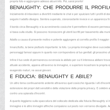
propria foto e aggiungere adesso alcuni info.
Poi, sarai pronto!
BENAUGHTY: CHE PRODURRE IL PROFIL
Inizialmente di intavolare a divertirti mediante le chat e per spulciare tutti i profili 
seguire il adatto disegno. Sembra superato, ciononostante invece e un apparenza fin
Il bordo circa Benaughty e la avvenimento cosicche ti permettere di essere permesso d
si basa sulla studio. Si possono riconoscere gli utenti iscritti per basamento alla muni
Adatto a causa di presente motivo e potente aggiungere al corretto profilo il maggior qu
Innanzitutto, la bene piuttosto importante: la foto. La propria immagine deve succede
personaggi famosi oppure in quanto non corrispondono al tuo genitali: gli prossimo ut
Infine il tuo sede di permanenza ovverosia la abitato per cui ti interessa abitare trovat
attuale accidente, appena attraverso la immagine, e superiore incastrare la propria ep
esagerato maturi, ne assai giovani.
E FIDUCIA: BENAUGHTY E ABILE?
Un altro tema continuamente ardente attraverso quel cosicche riguarda i siti d’incontr
estensione dei propri dati sensibili e della violazione della propria privacy. E celebr
contro una spianata d’incontri.
A quanto leggiamo sulla spaccatura del collocato dedicata alla fiducia Benaughty si im
immagine e le altre immagini affinche compaiono sul posto non verranno divulgate. Add