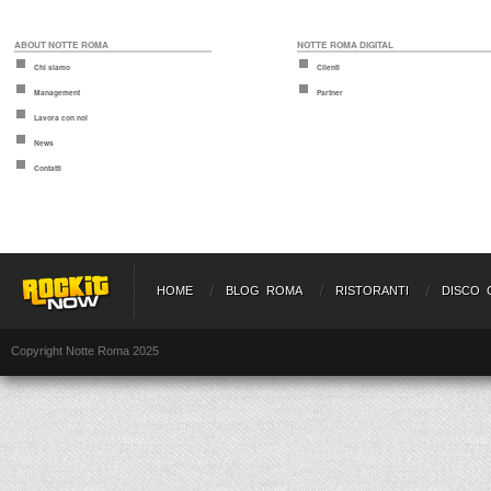
ABOUT NOTTE ROMA
NOTTE ROMA DIGITAL
Chi siamo
Clienti
Management
Partner
Lavora con noi
News
Contatti
HOME
BLOG ROMA
RISTORANTI
DISCO 
Copyright Notte Roma 2025