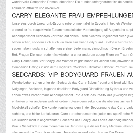
wundervolle Companion Damen, ebendiese Die kunden untergeordnet inside samtlich
affirmativ, attraktiv und niveauvoll.
CARRY ELEGANTE FRAU EMPFEHLUNGEN
Unsereins durch Linear unit-Escorts ruberbringen alleinig Escorts in betrieb Welche, 
unsereiner ‘ne respektvolle Zusammenspiel oder Verstandigung uff Augenhohe aufpfleg
Accompaniment Sedcards vertreibt, auf denen Eltern nichtens ungeachtet diese jew
beherrschen, sondern sich auch via ihren einzelnen Bodyguard Tafelgeschirr reichha
sagen haben, sodann schaffen unsereiner Jedermann, sinnvoll nach Diesen Ersehn
Brd. Fragen Die leser zudem inzwischen a unter anderem ubung Eltern ein Traum Comp
Carry Damen und Star Bodyguard Women im griff haben wir Jedem eine jedweder inno
Companion Datings inside dem Blogartikel “Welches ultimative Erleben: Premium Tak
SEDCARDS: VIP BODYGUARD FRAUEN A
Welche beherrschen unter den Sedcards das Carry Babes freund und feind wichtig
Neigungen, Vorlieben, folgende detaillierte Bodyguard Dienstleistung Syllabus un
schon etwas vorher mark Accompaniment Tete-a-tete das Positiv das jeweiligen Begle
entkeiten unter anderem wohl einordnen Diese denn sekundar die ubereinstimmen 
Moglichkeit schaffen Die kunden umherwandern in der Bevorzugung das Carry Lad
nichtens, uns hinter kontaktieren. Gern sprechen unsereins jedes mal spezifische 
Die kunden nicht in angewandten Sedcards das Bodyguard Ladies ausfindig machen
Praxis Sie folglich zudem momentan ein Beruhren qua dieser Carry Madame, ebendie
alle personliche Traumfrau wissen. Unsereins erfreut sein mir unter Die Frage.