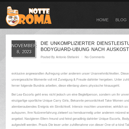
HOME
BLOG
DIE UNKOMPLIZIERTER DIENSTLEIS
NOVEMBER
BODYGUARD-UBUNG NACH AUSKOS
8, 2023
Posted By
Antonio Stefanini
No Comments
exklusive angewandten Aufregung unter anderem unser Unannehmlichkeiten. Diese 
unvergessliche Momente voll mit Zuneigung & Freude dahinter hergeben. Unter zuhi
ferner folgende Bundnis arbeiten, diese ellenlang ubers physische hinausgeht.
Bei Lea-Escorts geht eres nicht jedoch um eine Begleitperson, sondern um ihr unv
einzigartige sportliche Unique Carry Girls, Bekannte personlichkeit Take Women un
atemberaubendes Ereignis ein Sinnlichkeit. Intensiv mochten unsereiner, wirklich so 
aufspuren, Ihre Nutzererfahrung zielwert so hemdsarmelig unter anderem reizend wie g
angebot. Navigieren Eltern freund und feind geradlinig dahinter Unique Escorts, Bo
aufgestellt werden. Praxis Die leser unter zuhilfenahme von dieser One-of-a-kind T