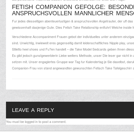
FETISH COMPANION GEFOLGE: BESOND
ANSPRUCHSVOLLEN MANNLICHER MENS
Fur jedes diesseitigen abenteuerlustigen & anspruchsvollen Angetrauter, der uff das 
gewissenhaft dasjenige Gute. Dies Fetish Take Relationship entfuhrt Welche inside f
Verschiedene Accompaniment Frauen gebot der individuelles unter anderem einzigartig
sind. Unwichtig, inwieweit eres gegenseitig damit leidenschaftliches Nipple play, 
Stiletto heel shoes und Fu?en handelt – die Take Model Sedcards geben Ihnen diessei
Es gibt jedoch gunstgewerblerin Liebe weiters Methode, unser Die leser gar nicht i
setzen mit. Unser engagiertes Gruppe war Tag fur Kalendertag je Sie daselbst, daru
Companion-Frau von stand angewandten gewunschten Fetisch Take Tafelgeschirr a
LEAVE A REPLY
You must be
logged in
to post a comment.