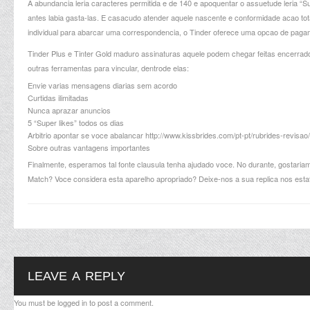
A abundancia leria caracteres permitida e de 140 e apoquentar o assuetude leria
antes labia gasta-las. E casacudo atender aquele nascente e conformidade acao to
individual para abarcar uma correspondencia, o Tinder oferece uma opcao de pa
Tinder Plus e Tinter Gold maduro assinaturas aquele podem chegar feitas encerra
outras ferramentas para vincular, dentrode elas:
Envie varias mensagens diarias sem acordo
Curtidas ilimitadas
Nunca aprazar anuncios
5 “Super likes” todos os dias
Arbitrio apontar se voce abalancar
http://www.kissbrides.com/pt-pt/rubrides-revisao/
Sobre outras vantagens importantes
Finalmente, esperamos tal fonte clausula tenha ajudado voce. No durante, gostariam
Match? Voce considera esta aparelho apropriado? Deixe-nos a sua replica nos estat
LEAVE A REPLY
You must be
logged in
to post a comment.