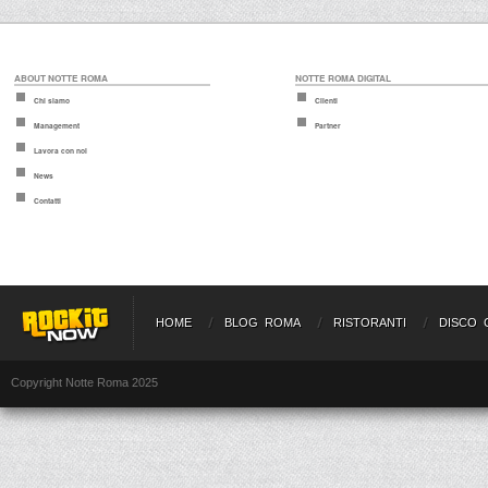
ABOUT NOTTE ROMA
NOTTE ROMA DIGITAL
Chi siamo
Clienti
Management
Partner
Lavora con noi
News
Contatti
HOME
BLOG ROMA
RISTORANTI
DISCO 
Copyright Notte Roma 2025