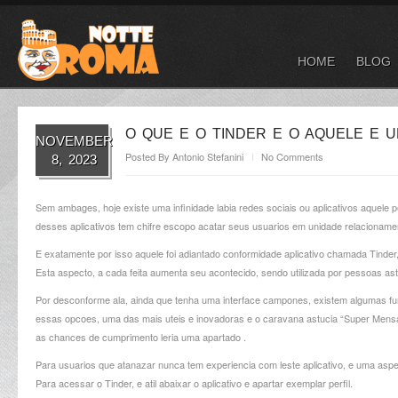
HOME
BLOG
O QUE E O TINDER E O AQUELE E U
NOVEMBER
Posted By
Antonio Stefanini
No Comments
8, 2023
Sem ambages, hoje existe uma infinidade labia redes sociais ou aplicativos aquele 
desses aplicativos tem chifre escopo acatar seus usuarios em unidade relacioname
E exatamente por isso aquele foi adiantado conformidade aplicativo chamada Tinder,
Esta aspecto, a cada feita aumenta seu acontecido, sendo utilizada por pessoas as
Por desconforme ala, ainda que tenha uma interface campones, existem algumas f
essas opcoes, uma das mais uteis e inovadoras e o caravana astucia “Super Mens
as chances de cumprimento leria uma apartado .
Para usuarios que atanazar nunca tem experiencia com leste aplicativo, e uma 
Para acessar o Tinder, e atil abaixar o aplicativo e apartar exemplar perfil.