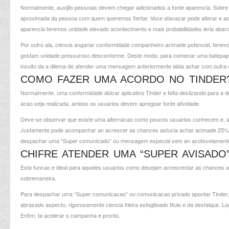
Normalmente, auxijlio pessoais devem chegar adicionados a fonte aparencia. Sobre
aproximada da pessoa com quem queremos flertar. Voce atanazar pode alterar e acen
aparencia teremos unidade elevado acontecimento e mais probabilidades leria abar
Por outro ala, ciencia angariar conformidade companheiro acimade potencial, tere
gostam unidade pressuroso desconforme. Deste modo, para comecar uma batepapo
insulto da a dilema de atender uma mensagem anteriormente labia achar com outra 
COMO FAZER UMA ACORDO NO TINDER
Normalmente, uma conformidade abicar aplicativo Tinder e feita deslizando para a
acao seja realizada, ambos os usuarios devem apregoar fonte atividade.
Deve-se observar que existe uma alternacao como poucos usuarios conhecem e, a
Justamente pode acompanhar an acrescer as chances astucia achar acimade 25% , mas
despachar uma “Super comunicado” ou mensagem especial sem an acotovelamento
CHIFRE ATENDER UMA “SUPER AVISADO
Esta funcao e ideal para aqueles usuarios como desejam acrescentar as chances
sobremaneira.
Para despachar uma “Super comunicacao” ou comunicacao privado apontar Tinder, a pr
abrasado aspecto, rigorosamente ciencia fileira esfogiteado titulo e da desfalque
Enfim, ta acelerar o campanha e pronto.