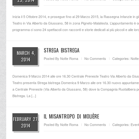
Inizia il 5 Ottobre 2014, e prosegue fino al 29 Marzo 2015, la Rassegna Infanzie in 
Teatro in Via Alberto da Giussano, 58 in zona Pigneto-Malatesta. L’appuntamento è o
programma ci sono 24 spettacoli con racconti e storie dedicati ai più piccoli e alle loro f
STREGA BISTREGA
MARCH 4,
2014
Posted By
Notte Roma
No Comments
Categories:
Nott
Domenica 9 Marzo 2014 alle ore 16.30 Centrale Preneste Teatro Via Alberto da Giu
Teatro presenta Strega bistrega Domenica 9 Marzo alle ore 16.30 nuovo appuntamento 
a Centrale Preneste (Via Alberto da Giussano, 58) dove la Compagnia Ruotalibera po
Bistrega. La [...]
IL MISANTROPO DI MOLIÈRE
FEBRUARY 27,
2014
Posted By
Notte Roma
No Comments
Categories:
Event