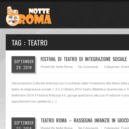
TAG : TEATRO
FESTIVAL DI TEATRO DI INTEGRAZIONE SOCIALE
SEPTEMBER
29, 2014
Posted By
Notte Roma
No Comments
Categories:
Event
L’Associazione Culturale Anticorpi con il contributo della Fondazione Alta Mane Italia 
teatro di integrazione sociale 1, 2 e 3 Ottobre 2014 Teatro Biblioteca Quarticciolo e T
Settembre 2014 Il Festival Anticorpi 4.0, giunge quest’anno alla sua IV edizione e p
appuntamenti con spettacoli, [...]
TEATRO ROMA – RASSEGNA INFANZIE IN GIOCO
SEPTEMBER
23, 2014
Posted By
Notte Roma
No Comments
Categories:
Event