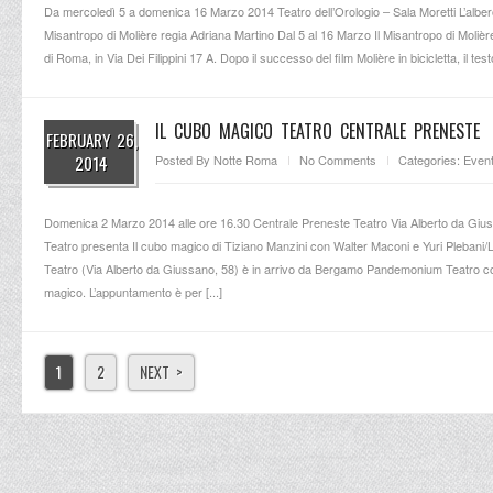
Da mercoledì 5 a domenica 16 Marzo 2014 Teatro dell’Orologio – Sala Moretti L’albe
Misantropo di Molière regia Adriana Martino Dal 5 al 16 Marzo Il Misantropo di Molière
di Roma, in Via Dei Filippini 17 A. Dopo il successo del film Molière in bicicletta, il testo
IL CUBO MAGICO TEATRO CENTRALE PRENESTE
FEBRUARY 26,
2014
Posted By
Notte Roma
No Comments
Categories:
Event
Domenica 2 Marzo 2014 alle ore 16.30 Centrale Preneste Teatro Via Alberto da G
Teatro presenta Il cubo magico di Tiziano Manzini con Walter Maconi e Yuri Plebani/
Teatro (Via Alberto da Giussano, 58) è in arrivo da Bergamo Pandemonium Teatro con
magico. L’appuntamento è per [...]
1
2
NEXT >