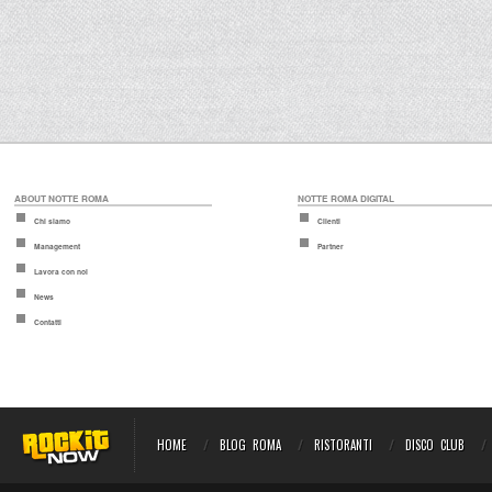
ABOUT NOTTE ROMA
NOTTE ROMA DIGITAL
Chi siamo
Clienti
Management
Partner
Lavora con noi
News
Contatti
HOME
BLOG ROMA
RISTORANTI
DISCO CLUB