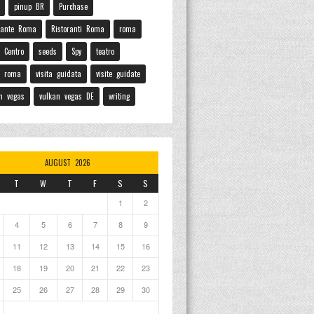
pinup BR
Purchase
rante Roma
Ristoranti Roma
roma
 Centro
seeds
Spy
teatro
o roma
visita guidata
visite guidate
n vegas
vulkan vegas DE
writing
AUGUST 2026
T
W
T
F
S
S
1
2
4
5
6
7
8
9
11
12
13
14
15
16
18
19
20
21
22
23
25
26
27
28
29
30