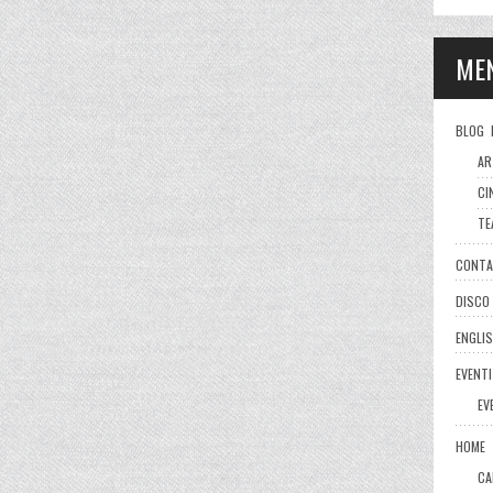
ME
BLOG 
AR
CI
TE
CONT
DISCO
ENGLI
EVENTI
EV
HOME
CA