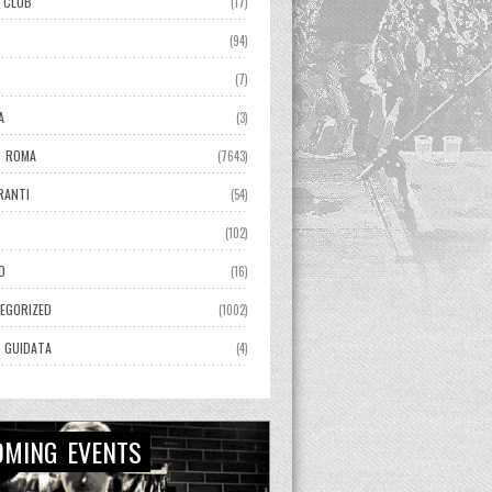
 CLUB
(17)
(94)
(7)
A
(3)
 ROMA
(7643)
RANTI
(54)
(102)
O
(16)
EGORIZED
(1002)
A GUIDATA
(4)
OMING EVENTS