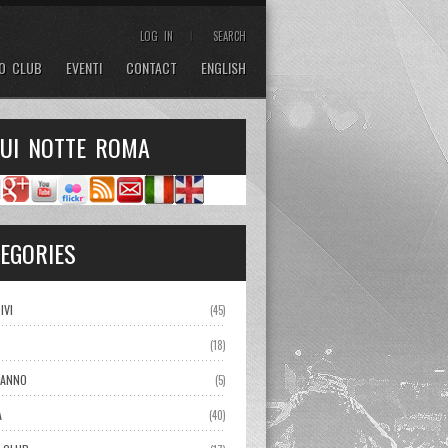
LOG IN
SEARCH
O CLUB
EVENTI
CONTACT
ENGLISH
GUI NOTTE ROMA
EGORIES
IVI
(45)
(18)
ANNO
(5)
A
(40)