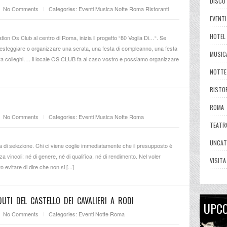
DISCO
No Comments
Categories:
Eventi
Musica
Notte Roma
Ristoranti
EVENTI
HOTEL
ion Os Club al centro di Roma, inizia il progetto “80 Voglia Di…“. Se
e festeggiare o organizzare una serata, una festa di compleanno, una festa
MUSIC
ra colleghi…. il locale OS CLUB fa al caso vostro e possiamo organizzare
NOTTE
RISTO
ROMA
No Comments
Categories:
Eventi
Musica
Notte Roma
TEATR
UNCAT
 di selezione. Chi ci viene coglie immediatamente che il presupposto è
 vincoli: né di genere, né di qualifica, né di rendimento. Nel voler
VISIT
evitare di dire che non si [...]
DUTI DEL CASTELLO DEI CAVALIERI A RODI
UPC
No Comments
Categories:
Eventi
Notte Roma