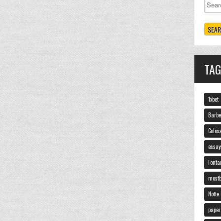
TA
1xbet
Barbe
Colos
essay
Fonta
mostb
Nott
paper