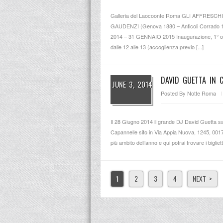
Galleria del Laocoonte Roma GLI AFFRESC
GAUDENZI (Genova 1880 – Anticoli Corrado 1
2014 – 31 GENNAIO 2015 Inaugurazione, 1° ott
dalle 12 alle 13 (accoglienza previo [...]
DAVID GUETTA IN
JUNE 3, 2014
Posted By
Notte Roma
Il 28 Giugno 2014 il grande DJ David Guetta s
Capannelle sito in Via Appia Nuova, 1245, 00
più ambito dell’anno e qui potrai trovare i bigliet
1
2
3
4
NEXT >