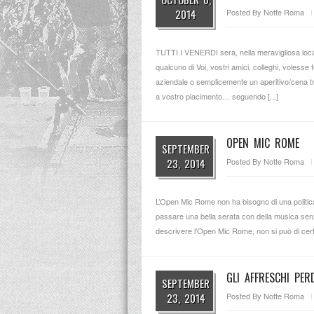
2014
Posted By
Notte Roma
TUTTI I VENERDI sera, nella meravigliosa locat
qualcuno di Voi, vostri amici, colleghi, voless
aziendale o semplicemente un aperitivo/cena t
a vostro piacimento… seguendo [...]
OPEN MIC ROME
SEPTEMBER
23, 2014
Posted By
Notte Roma
L’Open Mic Rome non ha bisogno di una politica
passare una bella serata con della musica senza
descrivere l’Open Mic Rome, non si può di certo 
GLI AFFRESCHI PER
SEPTEMBER
23, 2014
Posted By
Notte Roma