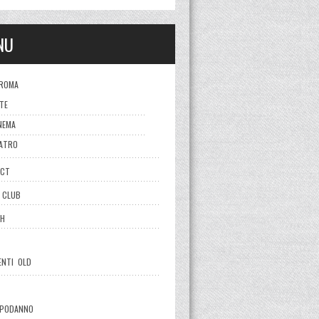
NU
ROMA
TE
NEMA
ATRO
ACT
 CLUB
SH
ENTI OLD
PODANNO