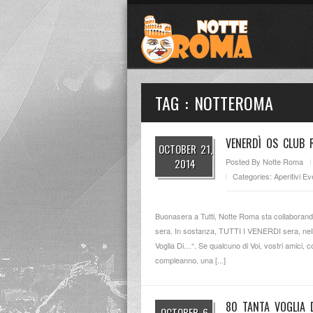
TAG : NOTTEROMA
VENERDÌ OS CLUB
OCTOBER 21,
2014
Posted By
Notte Roma
Categories:
Aperitivi
Eve
Buonasera a Tutti, Notte Roma sta collaborando 
sera. In sostanza, TUTTI I VENERDI sera, nella 
Voglia Di…“. Se qualcuno di Voi, vostri amici, c
compleanno, una [...]
80 TANTA VOGLIA 
OCTOBER 6,