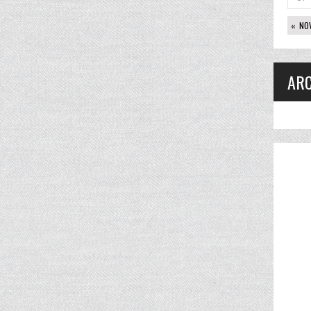
« NO
ARC