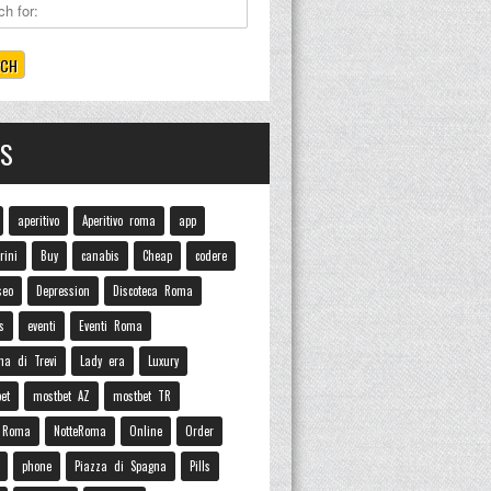
GS
aperitivo
Aperitivo roma
app
rini
Buy
canabis
Cheap
codere
seo
Depression
Discoteca Roma
s
eventi
Eventi Roma
na di Trevi
Lady era
Luxury
et
mostbet AZ
mostbet TR
e Roma
NotteRoma
Online
Order
phone
Piazza di Spagna
Pills