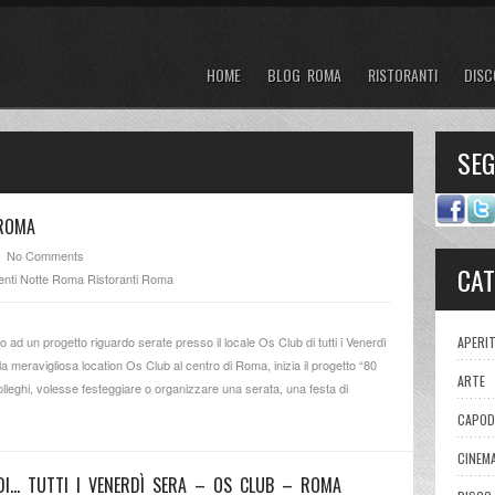
HOME
BLOG ROMA
RISTORANTI
DISC
SE
 ROMA
No Comments
CAT
nti
Notte Roma
Ristoranti
Roma
ad un progetto riguardo serate presso il locale Os Club di tutti i Venerdì
APERIT
meravigliosa location Os Club al centro di Roma, inizia il progetto “80
ARTE
olleghi, volesse festeggiare o organizzare una serata, una festa di
CAPOD
CINEM
DI… TUTTI I VENERDÌ SERA – OS CLUB – ROMA