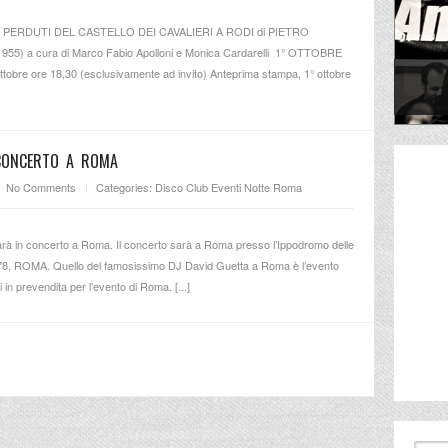
HI PERDUTI DEL CASTELLO DEI CAVALIERI A RODI di PIETRO
955) a cura di Marco Fabio Apolloni e Monica Cardarelli 1° OTTOBRE
obre ore 18,30 (esclusivamente ad invito) Anteprima stampa, 1° ottobre
 CONCERTO A ROMA
No Comments
Categories:
Disco Club
Eventi
Notte Roma
arà in concerto a Roma. Il concerto sarà a Roma presso l’Ippodromo delle
178, ROMA. Quello del famosissimo DJ David Guetta a Roma è l’evento
ti in prevendita per l’evento di Roma. [...]