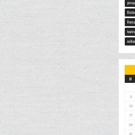
pinup
Risto
Roma
teatr
vulka
M
3
10
17
24
31