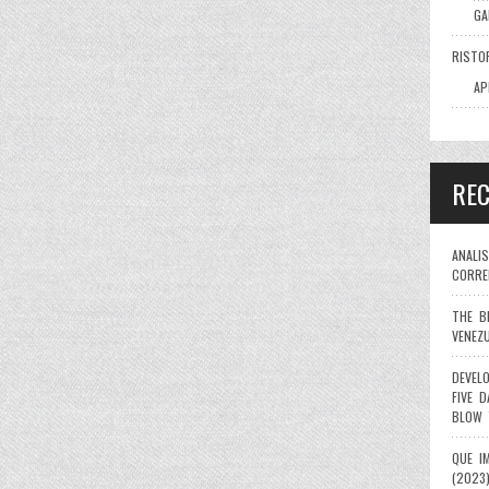
GA
RISTO
AP
RE
ANALI
CORRE
THE B
VENEZ
DEVEL
FIVE 
BLOW 
QUE I
(2023